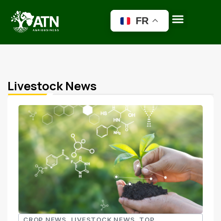
FR
Livestock News
CROP NEWS
,
LIVESTOCK NEWS
,
TOP